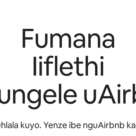
Fumana
Iiflethi
lungele uAi
lala kuyo. Yenze ibe nguAirbnb ka