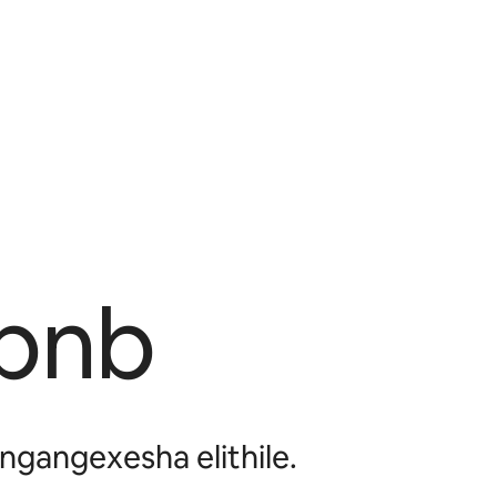
rbnb
ngangexesha elithile.