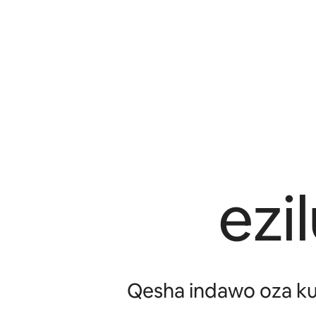
ezi
Qesha indawo oza kuh