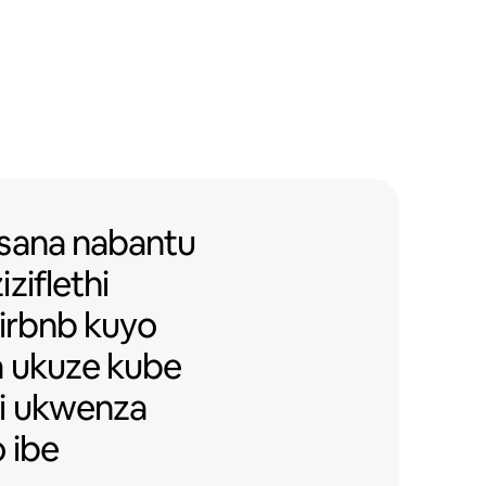
sana nabantu bezakhiwo eziziflet
sana
nabantu
ziflethi
irbnb
kuyo
a ukuze kube
i ukwenza
 ibe