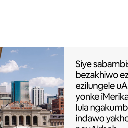
Siye sabambi
Siye sabambi
bezakhiwo ezi
ezilungele uA
yonke iMerik
lula ngakumb
indawo yakho